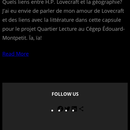
Quels liens entre H.P. Lovecraft et la géographie?
J’ai eu envie de parler de mon amour de Lovecraft
et des liens avec la littérature dans cette capsule
pour le projet Quartier Lecture au Cégep Édouard-
Montpetit. Ïa, ïa!
Read More
FOLLOW US
F
T
L
S
a
w
i
h
c
i
n
a