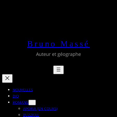
Aller
au
contenu
Bruno Massé
Auteur et géographe
NOUVELLES
BIO
ROMANS
APORIA (EN COURS)
BUZZKILL