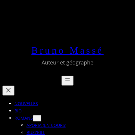
Aller
au
contenu
Bruno Massé
Auteur et géographe
NOUVELLES
BIO
ROMANS
APORIA (EN COURS)
BUZZKILL