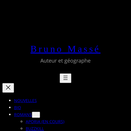
Aller
au
contenu
Bruno Massé
Auteur et géographe
NOUVELLES
BIO
ROMANS
APORIA (EN COURS)
BUZZKILL