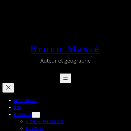
Aller
au
contenu
Bruno Massé
Auteur et géographe
NOUVELLES
BIO
ROMANS
APORIA (EN COURS)
BUZZKILL