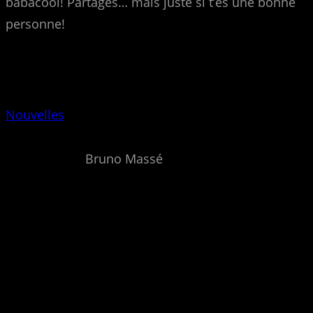
babacool! Partages… mais juste si t’es une bonne
personne!
Nouvelles
Bruno Massé