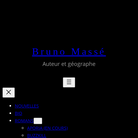
Aller
au
contenu
Bruno Massé
Auteur et géographe
NOUVELLES
BIO
ROMANS
APORIA (EN COURS)
BUZZKILL