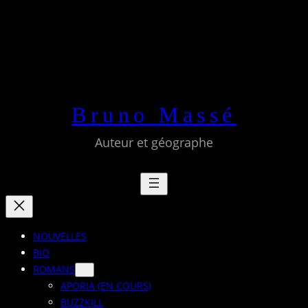
Aller
au
contenu
Bruno Massé
Auteur et géographe
NOUVELLES
BIO
ROMANS
APORIA (EN COURS)
BUZZKILL