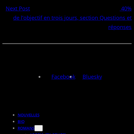
Next Post
40%
de l’objectif en trois jours, section Questions et
réponses
Facebook
Bluesky
NOUVELLES
BIO
ROMANS