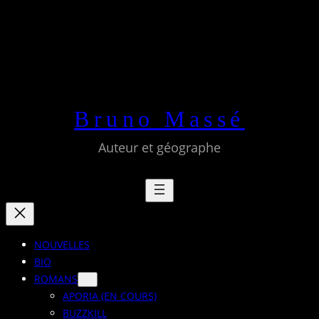
Aller
au
contenu
Bruno Massé
Auteur et géographe
NOUVELLES
BIO
ROMANS
APORIA (EN COURS)
BUZZKILL