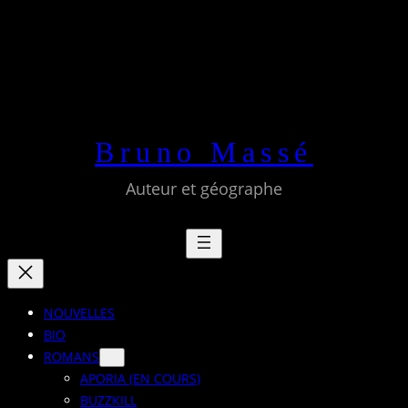
Aller
au
contenu
Bruno Massé
Auteur et géographe
NOUVELLES
BIO
ROMANS
APORIA (EN COURS)
BUZZKILL